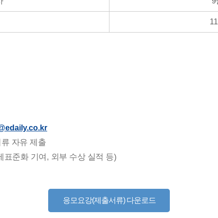
사
9
1
@edaily.co.kr
서류 자유 제출
제표준화 기여, 외부 수상 실적 등)
응모요강(제출서류) 다운로드